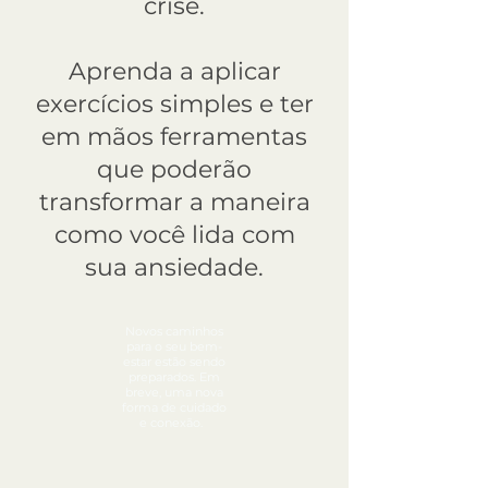
crise.
Aprenda a aplicar
exercícios simples e ter
em mãos ferramentas
que poderão
transformar a maneira
como você lida com
sua ansiedade.
Novos caminhos
para o seu bem-
estar estão sendo
preparados. Em
breve, uma nova
forma de cuidado
e conexão.